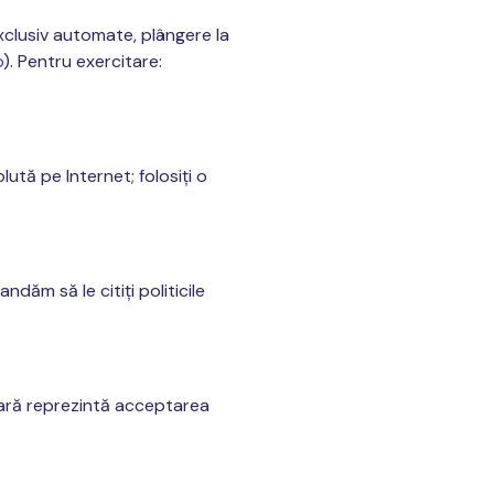
 exclusiv automate, plângere la
o
). Pentru exercitare:
tă pe Internet; folosiți o
ndăm să le citiți politicile
ioară reprezintă acceptarea