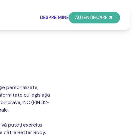
DESPRE MINE
AUTENTIFICARE
iție personalizate,
formitate cu legislația
Joincrave, INC (EIN 32-
ale.
 vă puteți exercita
 de către Better Body.