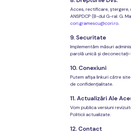
8. Drepturile Dvs.
Acces, rectificare, ștergere, 
ANSPDCP (B-dul G-ral. G. Ma
cori.gramescu@cori.ro
.
9. Securitate
Implementăm măsuri administr
parolă unică și deconectați-
10. Conexiuni
Putem afișa linkuri către site
de confidențialitate.
11. Actualizări Ale Aces
Vom publica versiuni revizuit
Politicii actualizate.
12. Contact