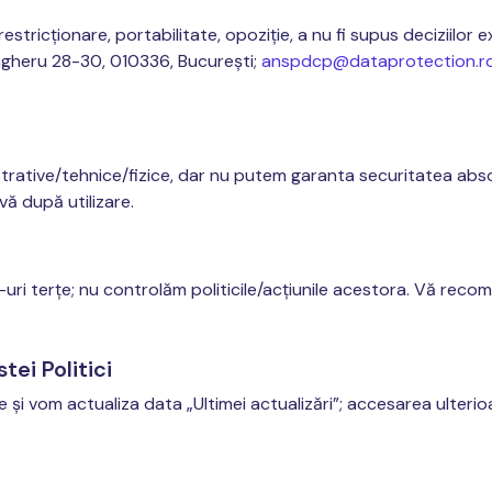
restricționare, portabilitate, opoziție, a nu fi supus deciziilor
gheru 28-30, 010336, București;
anspdcp@dataprotection.r
ative/tehnice/fizice, dar nu putem garanta securitatea absolu
vă după utilizare.
-uri terțe; nu controlăm politicile/acțiunile acestora. Vă recoma
tei Politici
e și vom actualiza data „Ultimei actualizări”; accesarea ulter