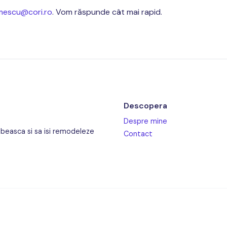
amescu@cori.ro
. Vom răspunde cât mai rapid.
Descopera
Despre mine
labeasca si sa isi remodeleze
Contact