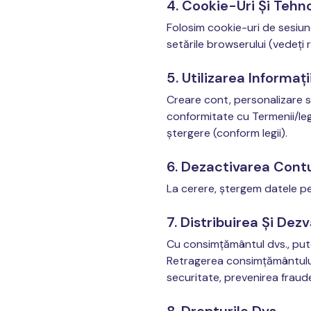
4. Cookie-Uri Și Tehno
Folosim cookie-uri de sesiune
setările browserului (vedeți
5. Utilizarea Informați
Creare cont, personalizare ser
conformitate cu Termenii/leg
ștergere (conform legii).
6. Dezactivarea Contu
La cerere, ștergem datele per
7. Distribuirea Și Dezv
Cu consimțământul dvs., putem
Retragerea consimțământului
securitate, prevenirea fraud