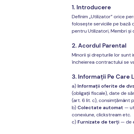
1. Introducere
Definim „Utilizator” orice 
folosește serviciile pe bază 
pentru Utilizatori, Membri și 
2. Acordul Parental
Minorii și drepturile lor sun
încheierea contractului se va
3. Informații Pe Care
a)
Informații oferite de dvs
(obligații fiscale), date de s
(art. 6 lit. c), consimțământ p
b)
Colectate automat
— uti
conexiune, clickstream etc.
c)
Furnizate de terți
— de e