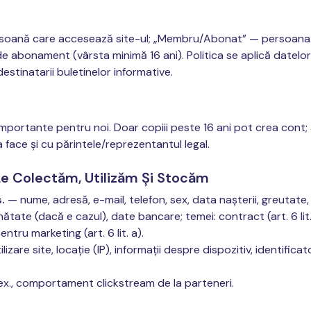
persoană care accesează site-ul; „Membru/Abonat” — persoana 
de abonament (vârsta minimă 16 ani). Politica se aplică datelor
destinatarii buletinelor informative.
t importante pentru noi. Doar copiii peste 16 ani pot crea cont; 
 face și cu părintele/reprezentantul legal.
 Le Colectăm, Utilizăm Și Stocăm
.
— nume, adresă, e-mail, telefon, sex, data nașterii, greutate, 
ănătate (dacă e cazul), date bancare; temei: contract (art. 6 lit.
entru marketing (art. 6 lit. a).
lizare site, locație (IP), informații despre dispozitiv, identifica
x., comportament clickstream de la parteneri.