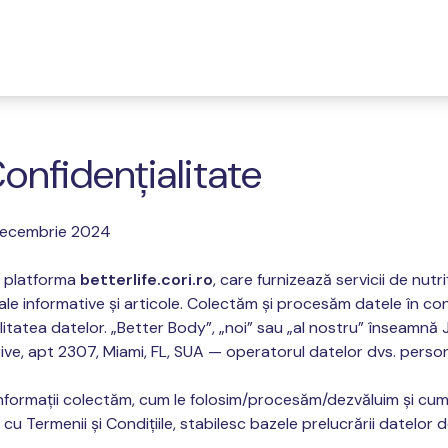
Confidențialitate
 decembrie 2024
 platforma
betterlife.cori.ro
, care furnizează servicii de nutr
le informative și articole. Colectăm și procesăm datele în con
alitatea datelor. „Better Body”, „noi” sau „al nostru” înseamnă 
rive, apt 2307, Miami, FL, SUA — operatorul datelor dvs. person
informații colectăm, cum le folosim/procesăm/dezvăluim și cum
 cu Termenii și Condițiile, stabilesc bazele prelucrării datelor